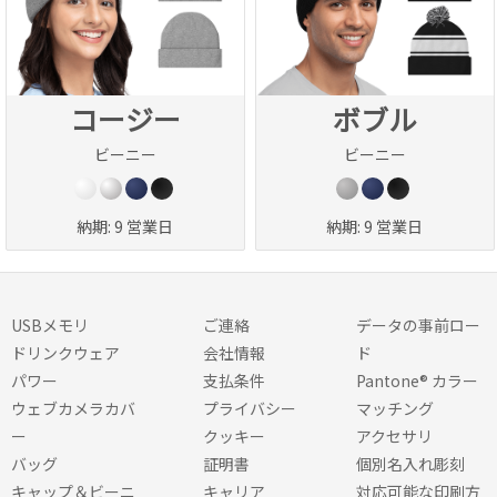
コージー
ボブル
ビーニー
ビーニー
納期:
9 営業日
納期:
9 営業日
USBメモリ
ご連絡
データの事前ロー
ドリンクウェア
会社情報
ド
パワー
支払条件
Pantone® カラー
ウェブカメラカバ
プライバシー
マッチング
ー
クッキー
アクセサリ
バッグ
証明書
個別名入れ彫刻
キャップ＆ビーニ
キャリア
対応可能な印刷方