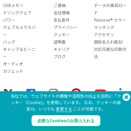
USBメモリ
ご連絡
データの事前ロー
ドリンクウェア
会社情報
ド
パワー
支払条件
Pantone® カラー
ウェブカメラカバ
プライバシー
マッチング
ー
クッキー
アクセサリ
バッグ
証明書
個別名入れ彫刻
キャップ＆ビーニ
キャリア
対応可能な印刷方
ー
ブログ
法
オーディオ
ガジェット
当社では、ウェブサイトの閲覧や活用性の向上を目的に「ク
ッキー（Cookie)」を使用しています。 なお、クッキーの設
定は、いつでも
変更する
ことが可能です。
お問い合わせ 電話:
(650) 938-3500 (US)
®
Copyright © 2026 Flashbay
必要なCookiesのみ受け入れる