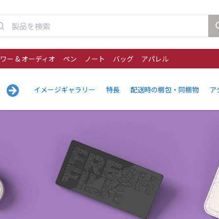
ワー & オーディオ
ペン
ノート
バッグ
アパレル
イメージギャラリー
特長
配送時の梱包・同梱物
ア