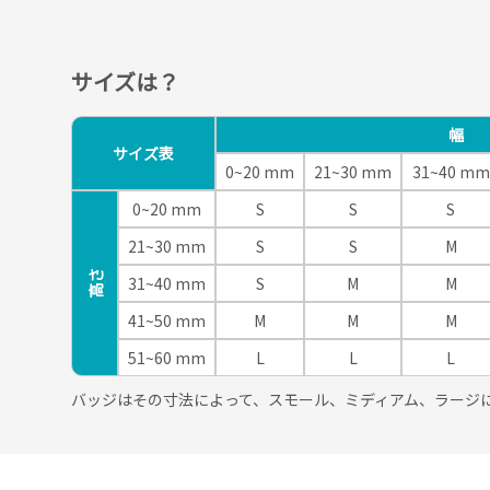
サイズは？
幅
サイズ表
0~20 mm
21~30 mm
31~40 mm
0~20 mm
S
S
S
21~30 mm
S
S
M
高さ
31~40 mm
S
M
M
41~50 mm
M
M
M
51~60 mm
L
L
L
バッジはその寸法によって、スモール、ミディアム、ラージ