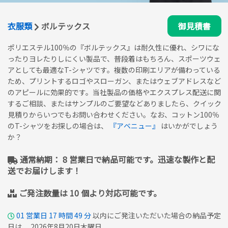
衣服類
ボルテックス
御見積書
ポリエステル100％の『ボルテックス』は耐久性に優れ、シワにな
ったりヨレたりしにくい製品で、普段着はもちろん、スポーツウェ
アとしても最適なT-シャツです。複数の印刷エリアが備わっている
ため、プリントするロゴやスローガン、またはウェブアドレスなど
のアピールに効果的です。当社製品の価格やエクスプレス配送に関
するご相談、またはサンプルのご要望などありましたら、クイック
見積りからいつでもお問い合わせください。なお、コットン100％
のT-シャツをお探しの場合は、
『アベニュー』
はいかがでしょう
か？
通常納期： 8 営業日で納品可能です。迅速な製作と配
送でお届けします！
ご発注数量は 10 個より対応可能です。
01
営業日
17
時間
49
分
以内にご発注いただいた場合の納品予定
日は、 2026年8月20日木曜日