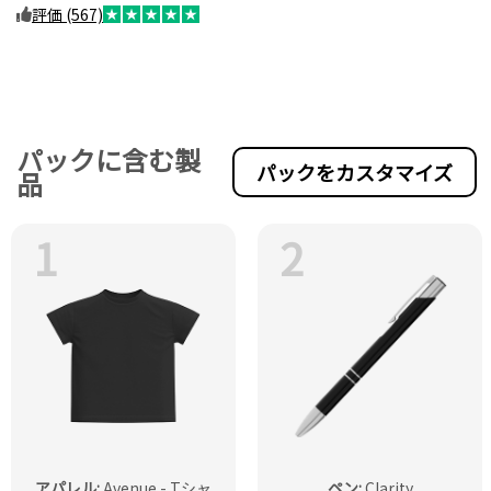
評価 (567)
パックに含む製
パックをカスタマイズ
品
1
2
アパレル
:
Avenue - Tシャ
ペン
:
Clarity