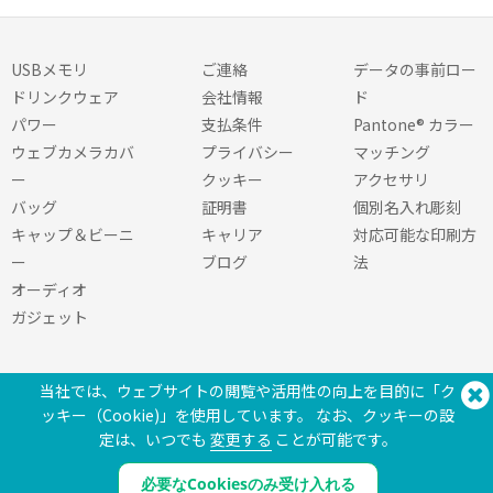
USBメモリ
ご連絡
データの事前ロー
ドリンクウェア
会社情報
ド
パワー
支払条件
Pantone® カラー
ウェブカメラカバ
プライバシー
マッチング
ー
クッキー
アクセサリ
バッグ
証明書
個別名入れ彫刻
キャップ＆ビーニ
キャリア
対応可能な印刷方
ー
ブログ
法
オーディオ
ガジェット
当社では、ウェブサイトの閲覧や活用性の向上を目的に「ク
ッキー（Cookie)」を使用しています。 なお、クッキーの設
定は、いつでも
変更する
ことが可能です。
お問い合わせ 電話:
(650) 938-3500 (US)
必要なCookiesのみ受け入れる