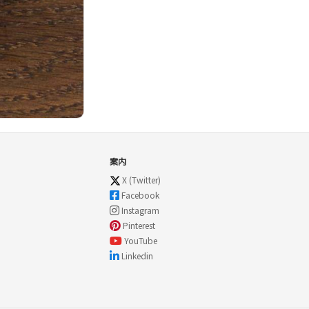
案内
X (Twitter)
Facebook
Instagram
Pinterest
YouTube
Linkedin