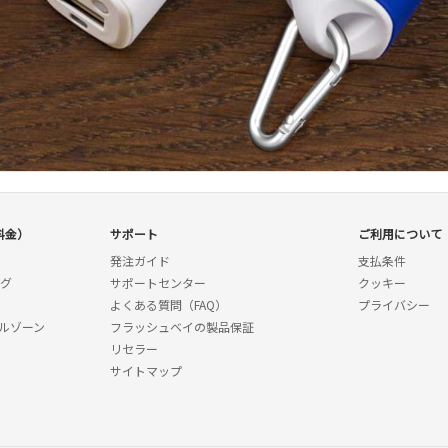
料金）
サポート
ご利用について
発注ガイド
支払条件
ング
サポートセンター
クッキー
よくある質問（FAQ）
プライバシー
ルゾーン
フラッシュベイの製品保証
リセラー
サイトマップ