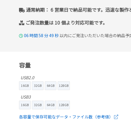
通常納期： 6 営業日で納品可能です。迅速な製
ご発注数量は 10 個より対応可能です。
06
時間
58
分
48
秒
以内にご発注いただいた場合の納品予定日
容量
USB2.0
16GB
32GB
64GB
128GB
USB3
16GB
32GB
64GB
128GB
各容量で保存可能なデータ・ファイル数（参考値）