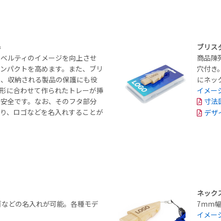
器
ブリス
ノベルティのイメージを向上させ
商品陳
ンパクトを高めます。また、ブリ
穴付き
く、収納される製品の保護にも役
にネッ
形に合わせて作られたトレーが挿
イメー
め安全です。なお、そのフタ部分
寸法
り、ロゴなどを名入れすることが
デザ
ネック
ゴなどの名入れが可能。各種モデ
7mm
イメー