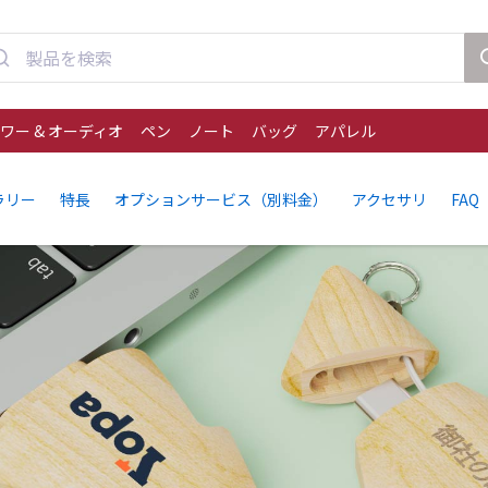
ワー & オーディオ
ペン
ノート
バッグ
アパレル
ラリー
特長
オプションサービス（別料金）
アクセサリ
FAQ