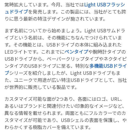
常時拡大しています。今月、当社では
Light USBフラッシ
ュドライブ
を発売します。この製品には、当社がとても誇
りに思う最新の特注デザインが施されています。
まず名前についてから始めましょう。Light USBサムドラ
イブという名前は、その機能にちなんでつけられていま
す。その機能とは、USBドライブの本体に組み込まれた
LEDライトです。これまでに
ペンタイプ
や腕時計タイプの
USBドライブから、ペーパークリップタイプやネクタイピ
ンタイプのUSBドライブに至る、特別な
多機能USBドライ
ブ
シリーズを紹介しましたが、Light USBドライブもま
た、ユニークで用途が広い特注USBドライブとして、当社
が世界的に販売している製品です。
カスタマイズ可能な面が2つあり、各面にはロゴ、URL、
あるいはブランドと関連付けたい印象的なイメージなど、
異なる情報を載せられます。両面ともにフルカラーでのカ
スタマイズが可能であり、USBシェルの表面を保護し、や
わらかくする樹脂カバーを備えています。