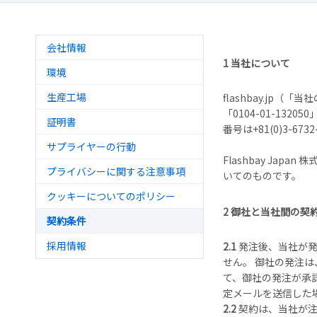
会社情報
1 当社について
環境
生産工場
flashbay.jp
「0104-01-1320
証明書
番号は+81(0)3-673
サプライヤーの行動
Flashbay J
プライバシーに関する注意事項
いてのものです。
クッキーについてのポリシー
2 御社と当社間の契
契約条件
採用情報
2.1
発注後、当社が発
せん。 御社の発注
て、御社の発注が承
定メールを送信した
2.2
契約は、当社が注