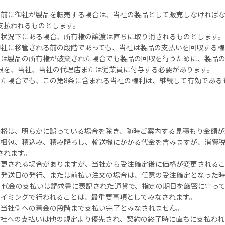
る前に御社が製品を転売する場合は、当社の製品として販売しなければ
支払われるものとします。
な状況下にある場合、所有権の譲渡は直ちに取り消されるものとします。
御社に移管される前の段階であっても、当社は製品の支払いを回収する権
たは製品の所有権が破棄された場合でも製品の回収を行うために、製品
限を、当社、当社の代理店または従業員に付与する必要があります。
た場合でも、この第8条に含まれる当社の権利は、継続して有効である
価格は、明らかに誤っている場合を除き、随時ご案内する見積もり金額が
は梱包、積込み、積み降ろし、輸送機にかかる代金を含みますが、消費
されます。
変更される場合がありますが、当社から受注確定後に価格が変更される
の発送日の発行、または前払い注文の場合は、任意の受注確定となった時
、代金の支払いは請求書に表記された通貨で、指定の期日を厳密に守っ
タイミングで行われることは、最重要事項としてみなされます。
に当社側への着金の段階まで支払い完了とみなされません。
当社への支払いは他の規定より優先され、契約の終了時に直ちに支払われ