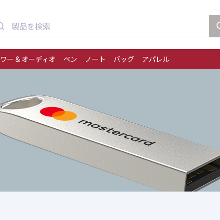
ワー & オーディオ
ペン
ノート
バッグ
アパレル