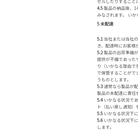
セルしたりすること
4.5
製品の納品後、1
みなされます。 い
5 未配達
5.1
当社または当社の
き、配達時にお客様
5.2
製品の出荷準備が
提供が不備であったり
り（いかなる理由で引
で保管することがで
うものとします。
5.3
通常なら製品が配
製品の未配達に責任
5.4
いかなる状況であ
ト（払い戻し通知）
5.5
いかなる状況下
5.6
いかなる状況下に
します。