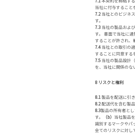
7.1
本契約を締結す
当社に付与すること
7.2
当社とのビジネ
す。
7.3
当社の製品およ
す。 書面で当社に
することが許され、
7.4
当社との取引の
することに同意する
7.5
当社の製品設計（
を、当社に関係のな
8
リスクと権利
8.1
製品を配送に引
8.2
配送代を含む製
8.3
製品の所有者とし
す。
（b）
当社製品
識別するマークやパ
全てのリスクに対し