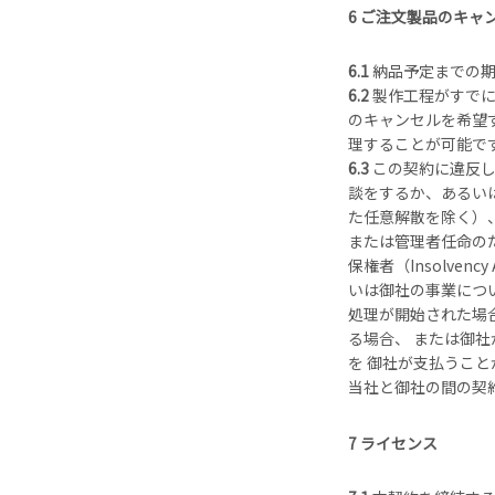
6 ご注文製品のキャ
6.1
納品予定までの期
6.2
製作工程がすでに
のキャンセルを希望
理することが可能で
6.3
この契約に違反し
談をするか、あるい
た任意解散を除く）
または管理者任命の
保権者（Insolve
いは御社の事業につ
処理が開始された場合
る場合、 または御社が
を 御社が支払うこと
当社と御社の間の契
7 ライセンス