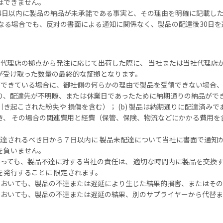
はできません。
4日以内に製品の納品が未承諾である事実と、その理由を明確に記載し
かなる場合でも、反対の書面による通知に関係なく、製品の配達後30日
代理店の拠点から発注に応じて出荷した際に、 当社または当社代理店
が受け取った数量の最終的な証拠となります。
できている場合に、御社側の何らかの理由で製品を受領できない場合、
、配達先が不明瞭、または休業日であったために納期通りの納品ができな
き起こされた紛失や 損傷を含む）； (b) 製品は納期通りに配達済みで
き、 その場合の関連費用と経費（保管、保険、物流などにかかる費用を
達されるべき日から７日以内に 製品未配達について当社に書面で通知
を負いません。
っても、製品不達に対する当社の責任は、 適切な時間内に製品を交換
を発行することに 限定されます。
においても、製品の不達または遅延により生じた結果的損害、またはその
おいても、製品の不達または遅延の結果、別のサプライヤーから代替ま