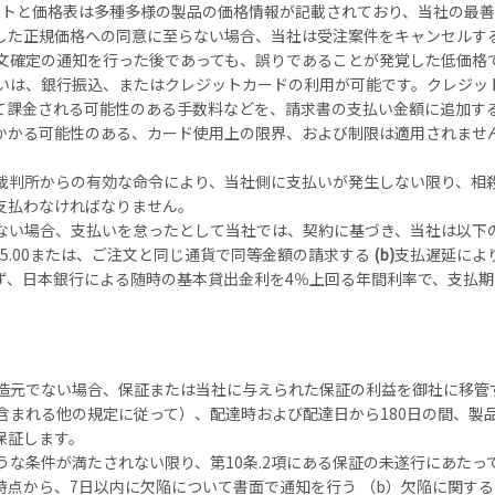
イトと価格表は多種多様の製品の価格情報が記載されており、当社の最善
した正規価格への同意に至らない場合、当社は受注案件をキャンセルす
文確定の通知を行った後であっても、誤りであることが発覚した低価格
いは、銀行振込、またはクレジットカードの利用が可能です。クレジッ
て課金される可能性のある手数料などを、請求書の支払い金額に追加す
かかる可能性のある、カード使用上の限界、および制限は適用されませ
。
裁判所からの有効な命令により、当社側に支払いが発生しない限り、相
支払わなければなりません。
ない場合、支払いを怠ったとして当社では、契約に基づき、当社は以下
25.00または、ご注文と同じ通貨で同等金額の請求する
(b)
支払遅延によ
ず、日本銀行による随時の基本貸出金利を4％上回る年間利率で、支払
造元でない場合、保証または当社に与えられた保証の利益を御社に移管
含まれる他の規定に従って）、配達時および配達日から180日の間、製
保証します。
うな条件が満たされない限り、第10条.2項にある保証の未遂行にあたっ
時点から、7日以内に欠陥について書面で通知を行う （b）欠陥に関す