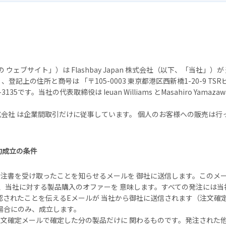
（「当社の ウェブサイト」）は Flashbay Japan 株式会社（以下、「
50」、登記上の住所と商号は 「〒105-0003 東京都港区西新橋1-20-9 TSR
2-3135です。当社の代表取締役は Ieuan Williams とMasahiro Yamaz
apan 株式会社 は企業間取引だけに従事しています。 個人のお客様への販
約成立の条件
注書を受け取ったことを知らせるメールを 御社に送信します。このメー
は、当社に対する製品購入のオファーを 意味します。すべての発注には当
認されたことを伝えるEメールが 当社から御社に送信されます（注文確
場合にのみ、成立します。
文確定メールで確定した分の製品だけに 関わるものです。発注された他