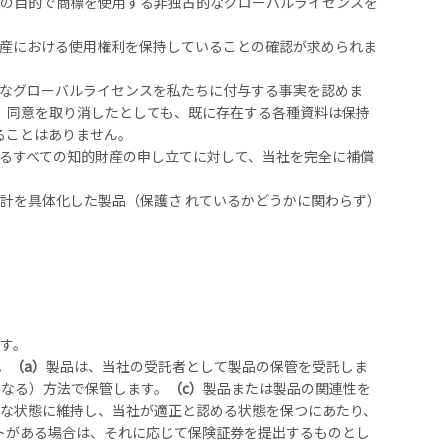
ズの目的で商標を使用する非独占的なグローバルライセンスを
産における使用権利を保持していることの確認が求められま
なグローバルライセンスを私たちに付与する事実を認めま
、同意を取り消したとしても、既に存在する各種資料は保持
ることはありません。
るすべての知的財産の申し立てに対して、当社を完全に補償
計を具体化した製品（保護さ れているかどうかに関わらず）
す。
。
（a）
製品は、当社の受託者として製品の保管を受託しま
となる）方法で保管します。
（c）
製品または製品の関連性を
な状態に維持し、当社が適正と認める状態を保つにあたり、
トがある場合は、それに応じて保険証券を提出するものとし