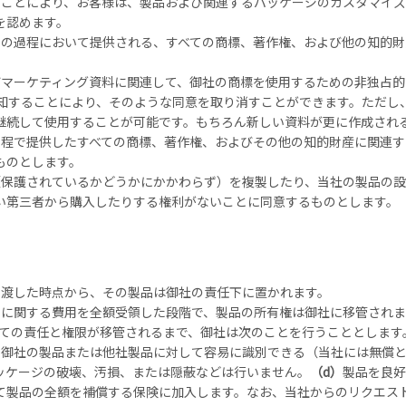
ることにより、お客様は、製品および関連するパッケージのカスタマイ
を認めます。
スの過程において提供される、すべての商標、著作権、および他の知的財
びマーケティング資料に関連して、御社の商標を使用するための非独占的
通知することにより、そのような同意を取り消すことができます。ただし
継続して使用することが可能です。もちろん新しい資料が更に作成され
過程で提供したすべての商標、著作権、およびその他の知的財産に関連す
ものとします。
保護されているかどうかにかかわらず）を複製したり、当社の製品の設
い第三者から購入したりする権利がないことに同意するものとします。
き渡した時点から、その製品は御社の責任下に置かれます。
品に関する費用を全額受領した段階で、製品の所有権は御社に移管されま
ての責任と権限が移管されるまで、御社は次のことを行うこととします
を御社の製品または他社製品に対して容易に識別できる（当社には無償
ッケージの破壊、汚損、または隠蔽などは行いません。
（d）
製品を良好
て製品の全額を補償する保険に加入します。なお、当社からのリクエス