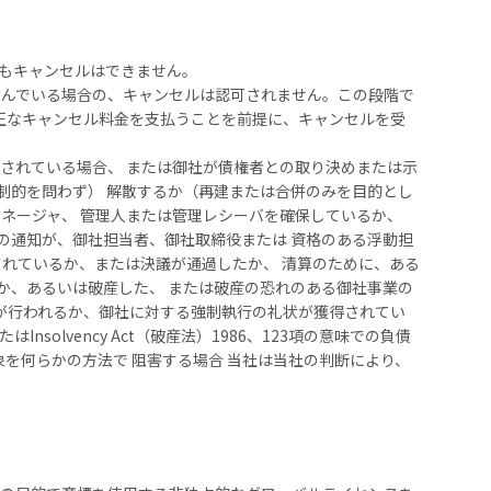
てもキャンセルはできません。
んでいる場合の、キャンセルは認可されません。この段階で
正なキャンセル料金を支払うことを前提に、キャンセルを受
が出されている場合、 または御社が債権者との取り決めまたは示
制的を問わず） 解散するか（再建または合併のみを目的とし
マネージャ、 管理人または管理レシーバを確保しているか、
の通知が、御社担当者、御社取締役または 資格のある浮動担
って提出されているか、または決議が通過したか、 清算のために、ある
か、あるいは破産した、 または破産の恐れのある御社事業の
執行が行われるか、御社に対する強制執行の礼状が獲得されてい
olvency Act（破産法）1986、123項の意味での負債
象を何らかの方法で 阻害する場合 当社は当社の判断により、