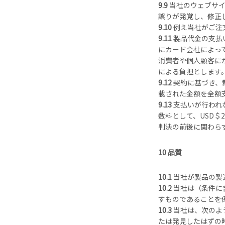
9.9
当社のウェブサ
誤りが発覚し、修正
9.10
例え当社がご注
9.11
製品代金の支払
にカード会社によっ
消費者や個人顧客に
による負担とします
9.12
契約に基づき、
載された金額を全額
9.13
支払いが行われ
数料として、USD＄
判決の前後に関わら
10 品質
10.1
当社が製品の製
10.2
当社は（条件に
すものであることを
10.3
当社は、次のよ
たは発見したはずの