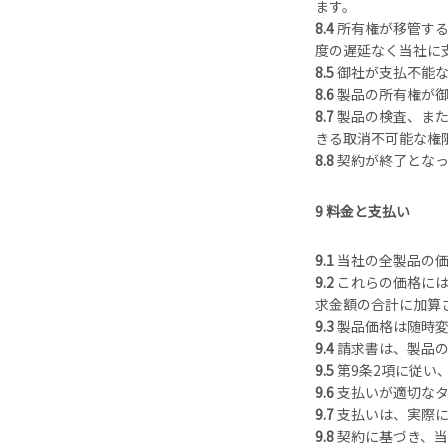
ます。
8.4
所有権が移管す
度の遅延なく当社に
8.5
御社が支払不能
8.6
製品の所有権が
8.7
製品の検査、ま
きる取消不可能な権
8.8
契約が終了となっ
9
料金と支払い
9.1
当社の全製品の
9.2
これらの価格に
求金額の合計に加算
9.3
製品価格は随時
9.4
請求書は、製品
9.5
第9条2項に従い
9.6
支払いが適切な
9.7
支払いは、実際
9.8
契約に基づき、