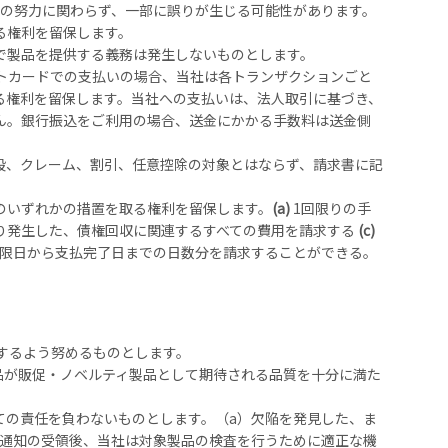
の努力に関わらず、一部に誤りが生じる可能性があります。
る権利を留保します。
で製品を提供する義務は発生しないものとします。
トカードでの支払いの場合、当社は各トランザクションごと
る権利を留保します。当社への支払いは、法人取引に基づき、
ん。銀行振込をご利用の場合、送金にかかる手数料は送金側
殺、クレーム、割引、任意控除の対象とはならず、請求書に記
のいずれかの措置を取る権利を留保します。
(a)
1回限りの手
り発生した、債権回収に関連するすべての費用を請求する
(c)
期限日から支払完了日までの日数分を請求することができる。
するよう努めるものとします。
品が販促・ノベルティ製品として期待される品質を十分に満た
ての責任を負わないものとします。（a）欠陥を発見した、ま
る通知の受領後、当社は対象製品の検査を行うために適正な機