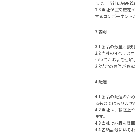
まで、 当社に納品
2.3
当社が注文確定メ
するコンポーネント
3 説明
3.1
製品の数量と説明
3.2
当社のすべてのサ
ついておおよそ理解
3.3
特定の要件がある
4 配達
4.1
製品の配達のため
るものではありませ
4.2
当社は、輸送上や
ます。
4.3
当社は納品を数回
4.4
各納品分にはそれ