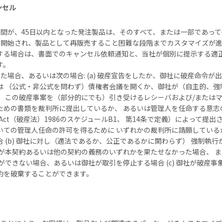
ンセル
間が、45日以内となった発注製品は、そのすべて、または一部であっ
開始され、製品として再販売すること困難な段階までカスタマイズが進
する場合は、書面でのキャンセル依頼通知と、当社が個別に提示する適
す。
た場合、あるいは次の場合: (a) 破産宣告をしたか、御社に破産命令
は （公式・非公式を問わず）債権者会議を開くか、御社が（自主的、強
、 この破産事案を（部分的にでも）引き受けるレシーバおよび/または
ための書類を裁判所に提出しているか、 あるいは管理人を任命する意志
ncy Act（破産法）1986のスケジュールB1、 第14条で定義）によ
いての管理人任命の許可を得るために いずれかの裁判所に請願している
 (b) 御社に対し（適法であるか、公正であるかに関わらず） 強制
本契約あるいは他の契約の義務のいずれかを果たせなかった場合、 またはIns
ができない場合、あるいは御社が取引を停止する場合 (c) 御社が破産事
約を破棄することができます。