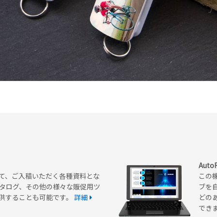
Aut
て、ご入稿いただく各種資料とな
この
タログ、その他の様々な販促用ツ
ブを
提供することも可能です。
詳細
どの
でき