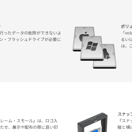
ン
ボリ
行ったデータの削除ができないよ
「vo
ン・フラッシュドライブが必要に
るい
は、
スナッ
フレーム・スモール』は、ロゴ入
『スナ
立たせ、展示や配布の際に良い印
縦と横