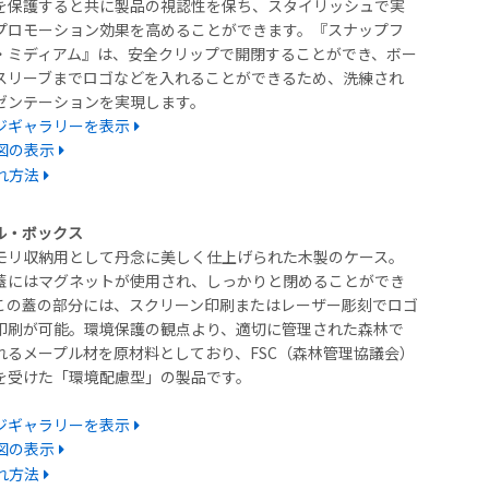
を保護すると共に製品の視認性を保ち、スタイリッシュで実
プロモーション効果を高めることができます。『スナップフ
・ミディアム』は、安全クリップで開閉することができ、ボー
スリーブまでロゴなどを入れることができるため、洗練され
ゼンテーションを実現します。
ジギャラリーを表示
図の表示
れ方法
ル・ボックス
メモリ収納用として丹念に美しく仕上げられた木製のケース。
蓋にはマグネットが使用され、しっかりと閉めることができ
この蓋の部分には、スクリーン印刷またはレーザー彫刻でロゴ
印刷が可能。環境保護の観点より、適切に管理された森林で
れるメープル材を原材料としており、FSC（森林管理協議会）
を受けた「環境配慮型」の製品です。
ジギャラリーを表示
図の表示
れ方法