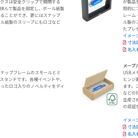
ックスは安全クリップで開閉する
が製品
挟んで製品を固定し、ボール紙製
用的に
れることができ、更にはスナップ
レーム
ール紙製のスリーブにもロゴなど
ル製の
たプレ
イメー
寸法
名入
メープ
スナップフレームのスモールとミ
USB
スタンドです。各種イベントや、
ヒンジ
ったロゴ入りのノベルティをディ
ます。
などの
生産さ
の認証
イメー
寸法
名入