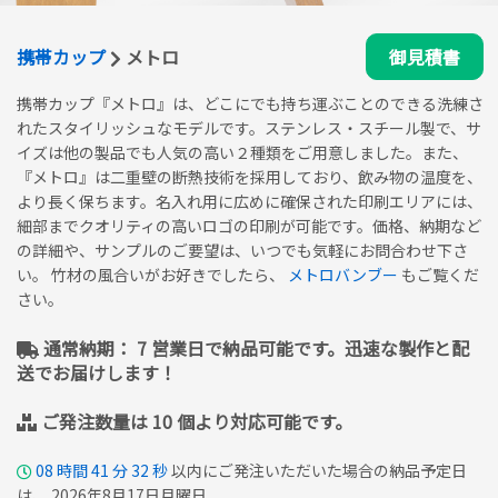
携帯カップ
メトロ
御見積書
携帯カップ『メトロ』は、どこにでも持ち運ぶことのできる洗練さ
れたスタイリッシュなモデルです。ステンレス・スチール製で、サ
イズは他の製品でも人気の高い２種類をご用意しました。また、
『メトロ』は二重壁の断熱技術を採用しており、飲み物の温度を、
より長く保ちます。名入れ用に広めに確保された印刷エリアには、
細部までクオリティの高いロゴの印刷が可能です。価格、納期など
の詳細や、サンプルのご要望は、いつでも気軽にお問合わせ下さ
い。 竹材の風合いがお好きでしたら、
メトロバンブー
もご覧くだ
さい。
通常納期： 7 営業日で納品可能です。迅速な製作と配
送でお届けします！
ご発注数量は 10 個より対応可能です。
08
時間
41
分
31
秒
以内にご発注いただいた場合の納品予定日
は、 2026年8月17日月曜日