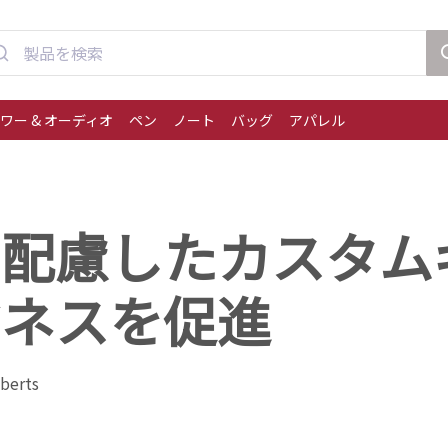
ワー & オーディオ
ペン
ノート
バッグ
アパレル
に配慮したカスタム
ジネスを促進
erts