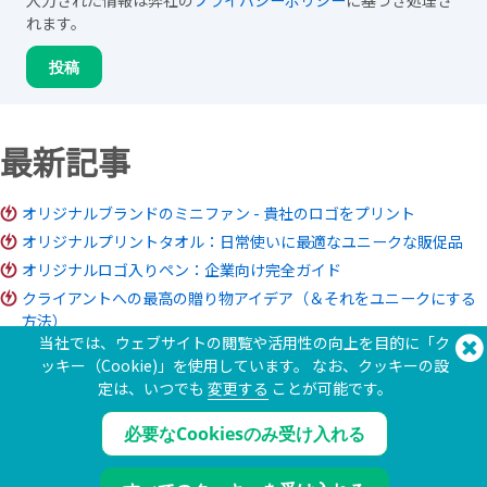
入力された情報は弊社の
プライバシーポリシー
に基づき処理さ
れます。
最新記事
オリジナルブランドのミニファン - 貴社のロゴをプリント
オリジナルプリントタオル：日常使いに最適なユニークな販促品
オリジナルロゴ入りペン：企業向け完全ガイド
クライアントへの最高の贈り物アイデア（＆それをユニークにする
方法）
当社では、ウェブサイトの閲覧や活用性の向上を目的に「ク
パントン®カラーマッチングとは？
ッキー（Cookie)」を使用しています。 なお、クッキーの設
ブランド商品のROI：あなたのビジネスにその価値はあるか？
定は、いつでも
変更する
ことが可能です。
チャリティ・グッズ・ガイド：アイデア、予算、注文方法
必要なCookiesのみ受け入れる
お問い合わせ 電話:
(650) 938-3500 (US)
®