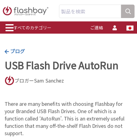
製品を検索
すべてのカテゴリー
ご連絡
ブログ
USB Flash Drive AutoRun
ブロガーSam Sanchez
There are many benefits with choosing Flashbay for
your Branded USB Flash Drives. One of which is a
function called ‘AutoRun’. This is an extremely useful
function that many off-the-shelf Flash Drives do not
support.